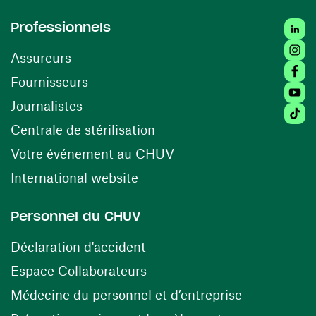
Linked
Professionnels
Insta
Assureurs
Faceb
(ouvre une nouvelle fenêtre)
Fournisseurs
Youtu
Journalistes
Tiktok
(ouvre une nouvelle fenêtr
Centrale de stérilisation
(ouvre une nouvelle fen
Votre événement au CHUV
(ouvre une nouvelle fenêtre)
International website
Personnel du CHUV
(ouvre une nouvelle fenêtre)
Déclaration d'accident
(ouvre une nouvelle fenêtre)
Espace Collaborateurs
(ouvre une n
Médecine du personnel et d’entreprise