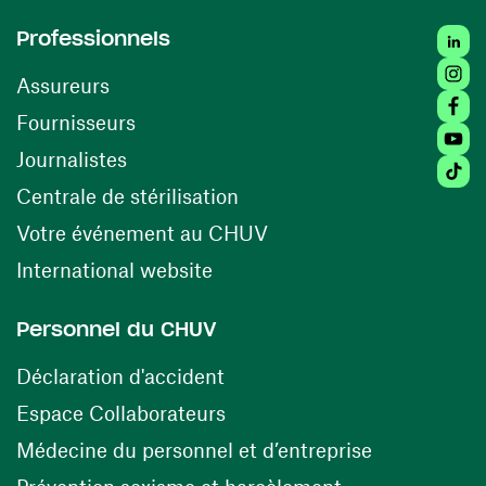
Linked
Professionnels
Insta
Assureurs
Faceb
(ouvre une nouvelle fenêtre)
Fournisseurs
Youtu
Journalistes
Tiktok
(ouvre une nouvelle fenêtr
Centrale de stérilisation
(ouvre une nouvelle fen
Votre événement au CHUV
(ouvre une nouvelle fenêtre)
International website
Personnel du CHUV
(ouvre une nouvelle fenêtre)
Déclaration d'accident
(ouvre une nouvelle fenêtre)
Espace Collaborateurs
(ouvre une n
Médecine du personnel et d’entreprise
(ouvre une nouv