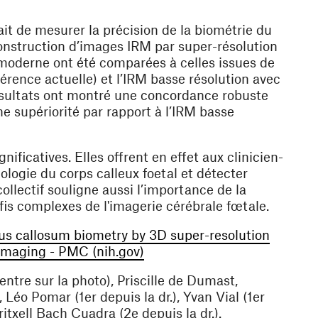
tait de mesurer la précision de la biométrie du
nstruction d’images IRM par super-résolution
moderne ont été comparées à celles issues de
érence actuelle) et l’IRM basse résolution avec
ésultats ont montré une concordance robuste
ne supériorité par rapport à l’IRM basse
ificatives. Elles offrent en effet aux clinicien-
logie du corps calleux foetal et détecter
 collectif souligne aussi l’importance de la
éfis complexes de l'imagerie cérébrale fœtale.
us callosum biometry by 3D super-resolution
(ouvre une nouvelle fenêtre)
imaging - PMC (nih.gov)
ntre sur la photo), Priscille de Dumast,
Léo Pomar (1er depuis la dr.), Yvan Vial (1er
itxell Bach Cuadra (2e depuis la dr.).