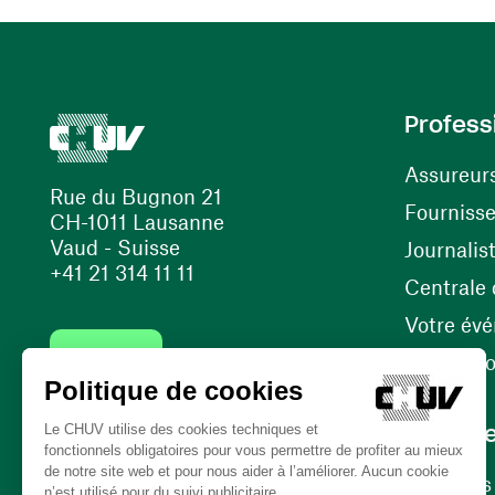
Profess
Assureur
Rue du Bugnon 21
Fourniss
CH-1011 Lausanne
Vaud - Suisse
Journalis
+41 21 314 11 11
Centrale d
Votre év
Contact
Internati
Carrièr
Carrière