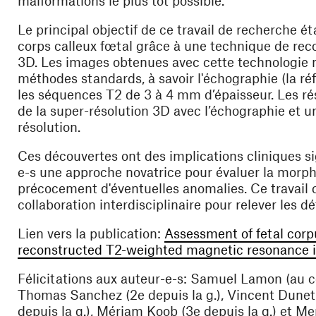
malformations le plus tôt possible.
Le principal objectif de ce travail de recherche é
corps calleux fœtal grâce à une
technique de reco
3D
. Les images obtenues avec cette technologie 
méthodes standards, à savoir l'échographie (la réf
les séquences T2 de 3 à 4 mm d’épaisseur. Les r
de la super-résolution 3D avec l’échographie et u
résolution.
Ces découvertes ont des implications cliniques sign
e-s
une approche novatrice pour évaluer la morpho
précocement d'éventuelles anomalies
. Ce travail
collaboration interdisciplinaire pour relever les d
Lien vers la publication:
Assessment of fetal corp
reconstructed T2-weighted magnetic resonance 
Félicitations aux auteur-e-s: Samuel Lamon (au ce
Thomas Sanchez (2e depuis la g.), Vincent Dunet, 
depuis la g.), Mériam Koob (3e depuis la g.) et Mer