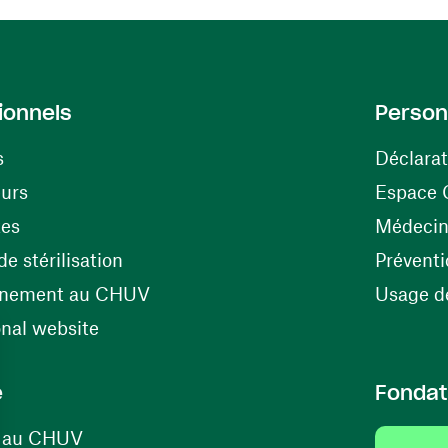
ionnels
Person
s
Déclarat
(ouvre une nouvelle fenêtre)
eurs
Espace 
tes
Médecine
(ouvre une nouvelle fenêtre)
e stérilisation
Préventi
(ouvre une nouvelle fenêtre)
énement au CHUV
Usage de
(ouvre une nouvelle fenêtre)
onal website
e
Fondat
(ouvre une nouvelle fenêtre)
s au CHUV