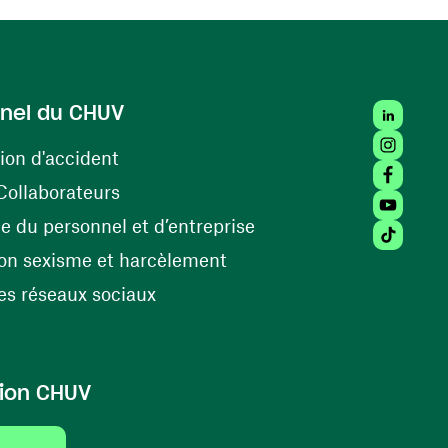
LinkedIn
nel du CHUV
Instagra
(ouvre une nouvelle fenêtre)
ion d'accident
Facebook
(ouvre une nouvelle fenêtre)
Collaborateurs
Youtube 
(ouvre une nouvelle fe
 du personnel et d’entreprise
Tiktok (
(ouvre une nouvelle fenêtr
on sexisme et harcèlement
(ouvre une nouvelle fenêtre)
s réseaux sociaux
ion CHUV