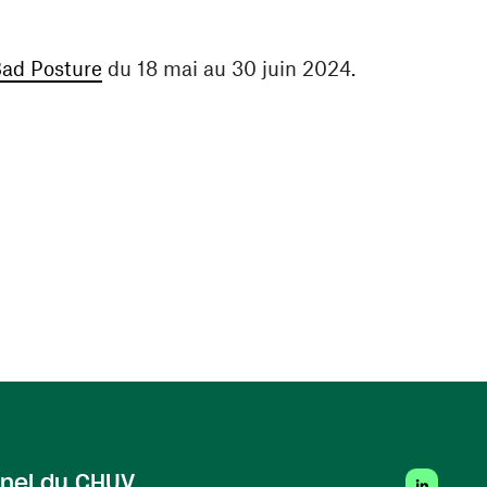
(ouvre une nouvelle fenêtre)
ad Posture
du 18 mai au 30 juin 2024.
LinkedIn
nel du CHUV