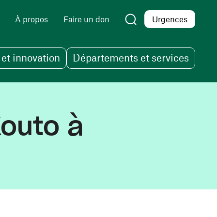
À propos
Faire un don
Urgences
et innovation
Départements et services
Kouto à