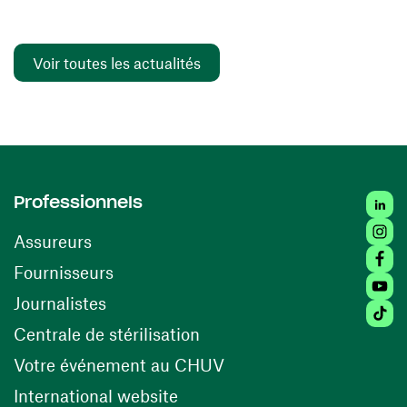
Voir toutes les actualités
Linked
Professionnels
Insta
Assureurs
Faceb
(ouvre une nouvelle fenêtre)
Fournisseurs
Youtu
Journalistes
Tiktok
(ouvre une nouvelle fenêtr
Centrale de stérilisation
(ouvre une nouvelle fen
Votre événement au CHUV
(ouvre une nouvelle fenêtre)
International website