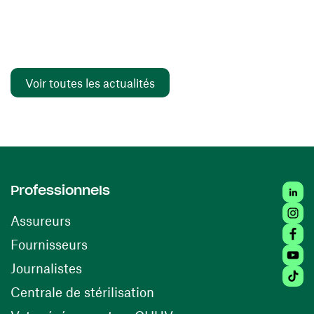
Voir toutes les actualités
Linked
Professionnels
Insta
Assureurs
Faceb
(ouvre une nouvelle fenêtre)
Fournisseurs
Youtu
Journalistes
Tiktok
(ouvre une nouvelle fenêtr
Centrale de stérilisation