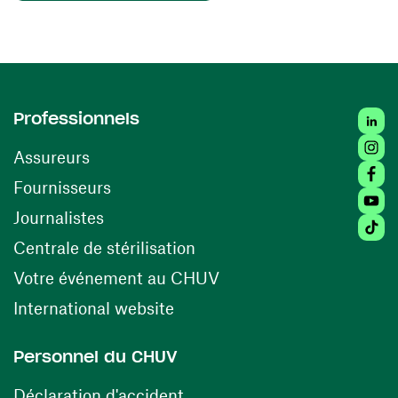
Linked
Professionnels
Insta
Assureurs
Faceb
(ouvre une nouvelle fenêtre)
Fournisseurs
Youtu
Journalistes
Tiktok
(ouvre une nouvelle fenêtr
Centrale de stérilisation
(ouvre une nouvelle fen
Votre événement au CHUV
(ouvre une nouvelle fenêtre)
International website
Personnel du CHUV
(ouvre une nouvelle fenêtre)
Déclaration d'accident