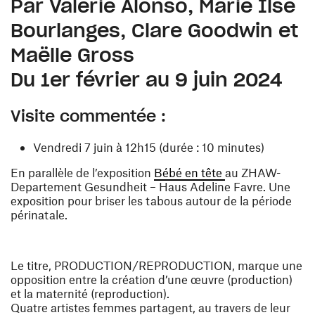
Par Valérie Alonso, Marie Ilse
Bourlanges, Clare Goodwin et
Maëlle Gross
Du 1er février au 9 juin 2024
Visite commentée
:
Vendredi 7 juin à 12h15 (durée : 10 minutes)
(ouvre une nouvel
En parallèle de l’exposition
Bébé en tête
au ZHAW-
Departement Gesundheit – Haus Adeline Favre. Une
exposition pour briser les tabous autour de la période
périnatale.
Le titre, PRODUCTION/REPRODUCTION, marque une
opposition entre la création d’une œuvre (production)
et la maternité (reproduction).
Quatre artistes femmes partagent, au travers de leur