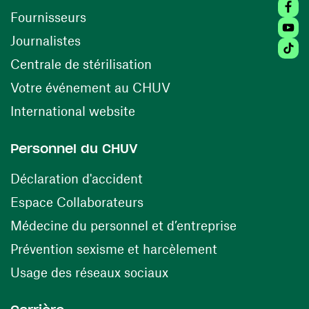
Faceb
(ouvre une nouvelle fenêtre)
Fournisseurs
Youtu
Journalistes
Tiktok
(ouvre une nouvelle fenêtr
Centrale de stérilisation
(ouvre une nouvelle fen
Votre événement au CHUV
(ouvre une nouvelle fenêtre)
International website
Personnel du CHUV
(ouvre une nouvelle fenêtre)
Déclaration d'accident
(ouvre une nouvelle fenêtre)
Espace Collaborateurs
(ouvre une n
Médecine du personnel et d’entreprise
(ouvre une nouv
Prévention sexisme et harcèlement
(ouvre une nouvelle fenê
Usage des réseaux sociaux