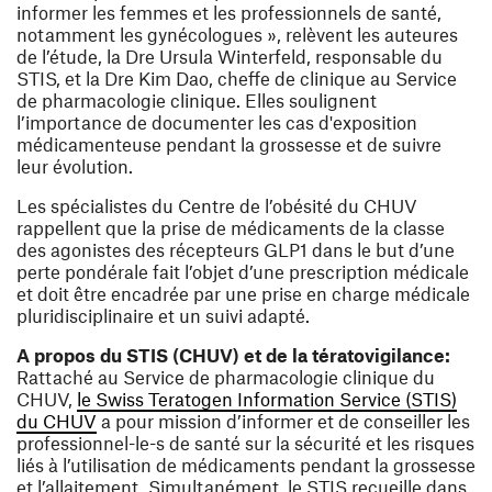
informer les femmes et les professionnels de santé,
notamment les gynécologues », relèvent les auteures
de l’étude, la Dre Ursula Winterfeld, responsable du
STIS, et la Dre Kim Dao, cheffe de clinique au Service
de pharmacologie clinique. Elles soulignent
l’importance de documenter les cas d'exposition
médicamenteuse pendant la grossesse et de suivre
leur évolution.
Les spécialistes du Centre de l’obésité du CHUV
rappellent que la prise de médicaments de la classe
des agonistes des récepteurs GLP1 dans le but d’une
perte pondérale fait l’objet d’une prescription médicale
et doit être encadrée par une prise en charge médicale
pluridisciplinaire et un suivi adapté.
A propos du STIS (CHUV) et de la
tératovigilance:
Rattaché au Service de pharmacologie clinique du
CHUV,
le Swiss Teratogen Information Service (STIS)
(ouvre une nouvelle fenêtre)
du CHUV
a pour mission d’informer et de conseiller les
professionnel-le-s de santé sur la sécurité et les risques
liés à l’utilisation de médicaments pendant la grossesse
et l’allaitement. Simultanément, le STIS recueille dans