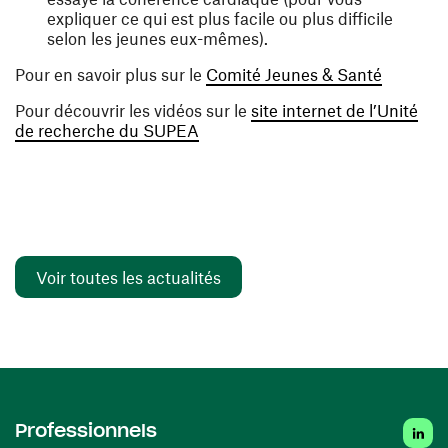
expliquer ce qui est plus facile ou plus difficile
selon les jeunes eux-mêmes).
(ouvre u
Pour en savoir plus sur le
Comité Jeunes & Santé
Pour découvrir les vidéos sur le
site internet de l’Unité
(ouvre une nouvelle fenêtre)
de recherche du SUPEA
Voir toutes les actualités
Linked
Professionnels