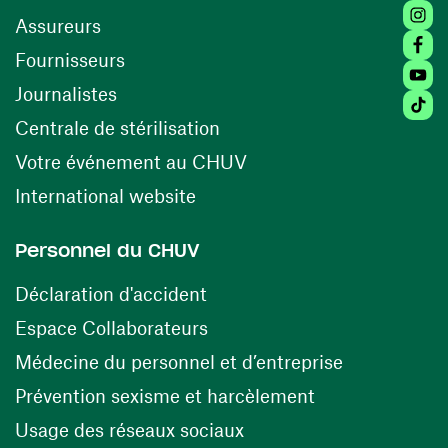
Insta
Assureurs
Faceb
(ouvre une nouvelle fenêtre)
Fournisseurs
Youtu
Journalistes
Tiktok
(ouvre une nouvelle fenêtr
Centrale de stérilisation
(ouvre une nouvelle fen
Votre événement au CHUV
(ouvre une nouvelle fenêtre)
International website
Personnel du CHUV
(ouvre une nouvelle fenêtre)
Déclaration d'accident
(ouvre une nouvelle fenêtre)
Espace Collaborateurs
(ouvre une n
Médecine du personnel et d’entreprise
(ouvre une nouv
Prévention sexisme et harcèlement
(ouvre une nouvelle fenê
Usage des réseaux sociaux