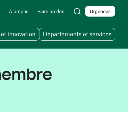
À propos
Faire un don
Urgences
et innovation
Départements et services
 membre