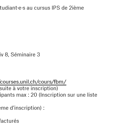
, étudiant·e·s au cursus IPS de 2ième
v 8, Séminaire 3
(ouvre une nouvelle fenêt
/courses.unil.ch/cours/fbm/
uite à votre inscription)
ants max : 20 (Inscription sur une liste
me d’inscription) :
facturés