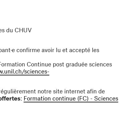
nces du CHUV
pant·e confirme avoir lu et accepté les
a Formation Continue post graduée sciences
.unil.ch/sciences-
e nouvelle fenêtre)
ulièrement notre site internet afin de
offertes
:
Formation continue (FC) - Sciences
e)