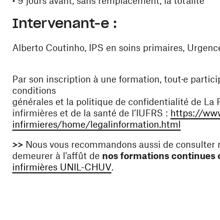
• 9 jours avant, sans remplacement, la totalité
Intervenant-e :
Alberto Coutinho, IPS en soins primaires, Urge
Par son inscription à une formation, tout·e partici
conditions
générales et la politique de confidentialité de L
infirmières et de la santé de l’IUFRS :
https://www
(ouvre un
infirmieres/home/legalinformation.html
>>
Nous vous recommandons aussi de consulter rég
demeurer à l'affût de
nos formations continues 
(ouvre une nouvelle fenêtr
infirmières UNIL-CHUV
.