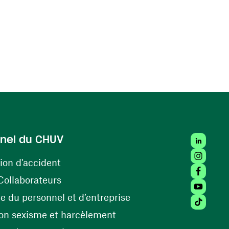
LinkedIn
nel du CHUV
Instagra
(ouvre une nouvelle fenêtre)
ion d'accident
Facebook
(ouvre une nouvelle fenêtre)
Collaborateurs
Youtube 
(ouvre une nouvelle fe
 du personnel et d’entreprise
Tiktok (
(ouvre une nouvelle fenêtr
on sexisme et harcèlement