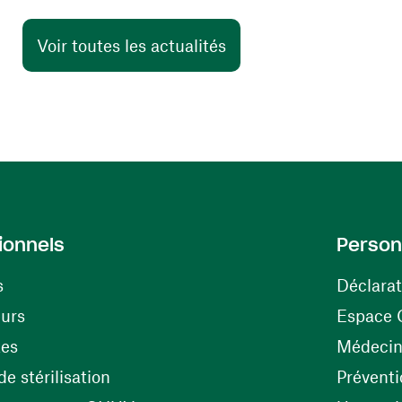
Voir toutes les actualités
ionnels
Person
s
Déclarat
(ouvre une nouvelle fenêtre)
eurs
Espace 
tes
Médecine
(ouvre une nouvelle fenêtre)
e stérilisation
Préventi