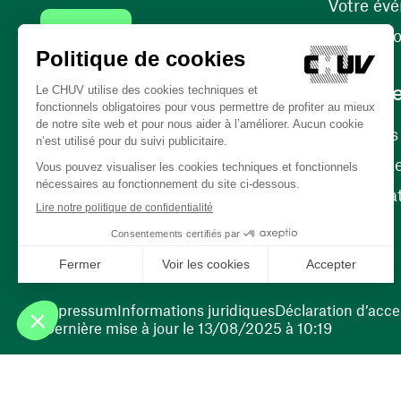
Votre év
Contact
Internati
Carrièr
Carrière
Nos poste
(ouvre une nouvelle fenêtre)
Bénévola
(ouvre une nouvelle fenêtre)
Impressum
Informations juridiques
Déclaration d’acces
Dernière mise à jour le 13/08/2025 à 10:19