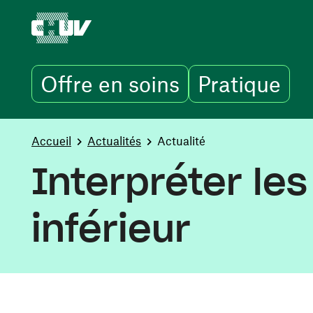
Offre en soins
Pratique
Aller au contenu principal
You are here:
Accueil
Actualités
Actualité
Interpréter le
inférieur