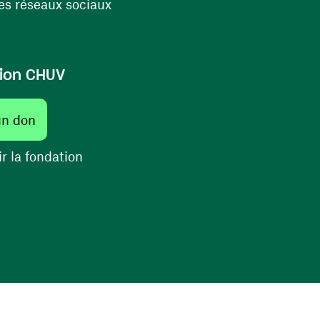
(ouvre une nouvelle fenêtre)
s réseaux sociaux
ion CHUV
(ouvre une nouvelle fenêtre)
un don
(ouvre une nouvelle fenêtre)
r la fondation