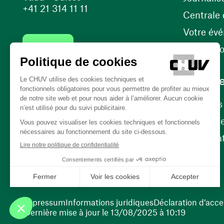
+41 21 314 11 11
Centrale d
Votre év
Contact
Internati
Carrièr
Carrière
Nos poste
(ouvre une nouvelle fenêtre)
Bénévola
(ouvre une nouvelle fenêtre)
Impressum
Informations juridiques
Déclaration d’acces
Dernière mise à jour le 13/08/2025 à 10:19