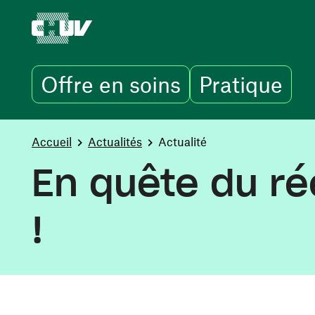
Offre en soins
Pratique
Aller au contenu principal
You are here:
Accueil
Actualités
Actualité
En quête du rée
!