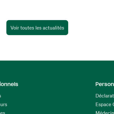
Voir toutes les actualités
ionnels
Person
s
Déclarat
(ouvre une nouvelle fenêtre)
eurs
Espace 
tes
Médecine