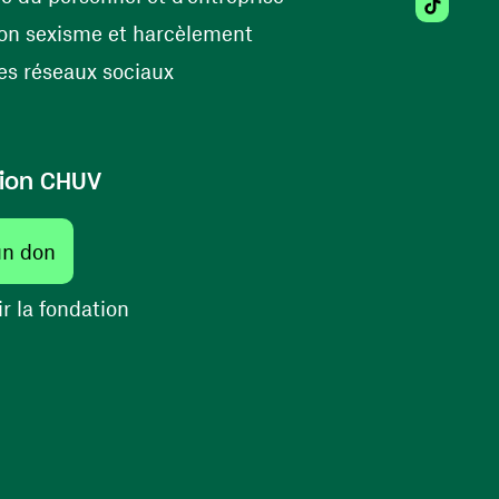
Tiktok (
(ouvre une nouvelle fenêtr
on sexisme et harcèlement
(ouvre une nouvelle fenêtre)
s réseaux sociaux
ion CHUV
(ouvre une nouvelle fenêtre)
un don
(ouvre une nouvelle fenêtre)
r la fondation