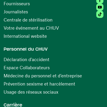
(ouvre une nouvelle fenêtre)
Fournisseurs
Youtu
Journalistes
Tiktok
(ouvre une nouvelle fenêtr
Centrale de stérilisation
(ouvre une nouvelle fen
Votre événement au CHUV
(ouvre une nouvelle fenêtre)
International website
Personnel du CHUV
(ouvre une nouvelle fenêtre)
Déclaration d'accident
(ouvre une nouvelle fenêtre)
Espace Collaborateurs
(ouvre une n
Médecine du personnel et d’entreprise
(ouvre une nouv
Prévention sexisme et harcèlement
(ouvre une nouvelle fenê
Usage des réseaux sociaux
Carrière