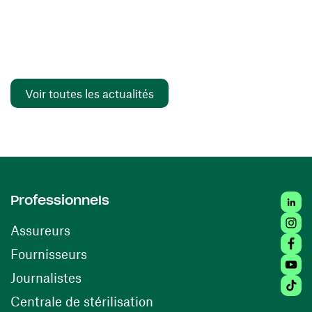
Voir toutes les actualités
Linked
Professionnels
Insta
Assureurs
Faceb
(ouvre une nouvelle fenêtre)
Fournisseurs
Youtu
Journalistes
Tiktok
(ouvre une nouvelle fenêtr
Centrale de stérilisation