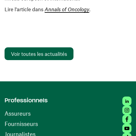
(ouvre une nouvelle 
Lire l’article dans
Annals of Oncology
.
Voir toutes les actualités
Linked
Professionnels
Insta
Assureurs
Faceb
(ouvre une nouvelle fenêtre)
Fournisseurs
Youtu
Journalistes
Tiktok