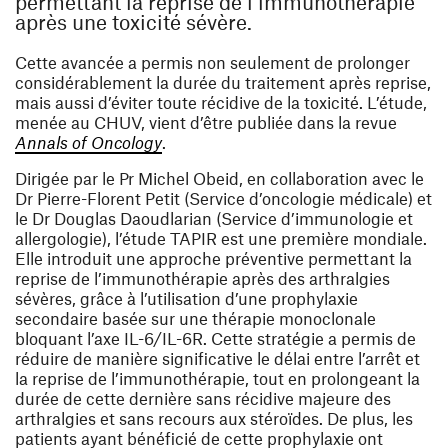
permettant la reprise de l’immunothérapie
après une toxicité sévère.
Cette avancée a permis non seulement de prolonger
considérablement la durée du traitement après reprise,
mais aussi d’éviter toute récidive de la toxicité. L’étude,
menée au CHUV, vient d’être publiée dans la revue
(ouvre une nouvelle fenêtre)
Annals of Oncology
.
Dirigée par le Pr Michel Obeid, en collaboration avec le
Dr Pierre-Florent Petit (Service d’oncologie médicale) et
le Dr Douglas Daoudlarian (Service d’immunologie et
allergologie), l’étude TAPIR est une première mondiale.
Elle introduit une approche préventive permettant la
reprise de l’immunothérapie après des arthralgies
sévères, grâce à l’utilisation d’une prophylaxie
secondaire basée sur une thérapie monoclonale
bloquant l’axe IL-6/IL-6R. Cette stratégie a permis de
réduire de manière significative le délai entre l’arrêt et
la reprise de l’immunothérapie, tout en prolongeant la
durée de cette dernière sans récidive majeure des
arthralgies et sans recours aux stéroïdes. De plus, les
patients ayant bénéficié de cette prophylaxie ont