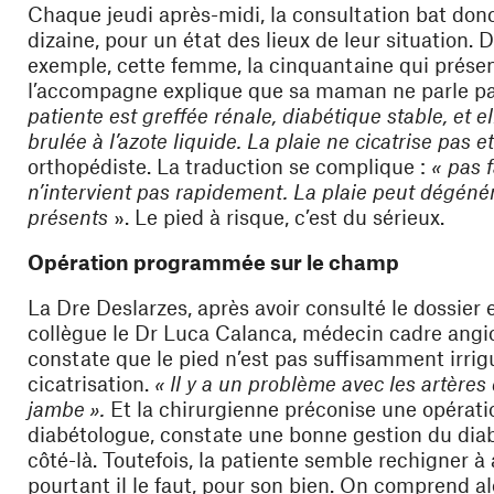
Chaque jeudi après-midi, la consultation bat donc s
dizaine, pour un état des lieux de leur situation. 
exemple, cette femme, la cinquantaine qui présente 
l’accompagne explique que sa maman ne parle pas 
patiente est greffée rénale, diabétique stable, et ell
brulée à l’azote liquide. La plaie ne cicatrise pas 
orthopédiste. La traduction se complique :
« pas f
n’intervient pas rapidement. La plaie peut dégénér
présents
». Le pied à risque, c’est du sérieux.
Opération programmée sur le champ
La Dre Deslarzes, après avoir consulté le dossier
collègue le Dr Luca Calanca, médecin cadre ang
constate que le pied n’est pas suffisamment irrigu
cicatrisation.
« Il y a un problème avec les artères 
jambe ».
Et la chirurgienne préconise une opérati
diabétologue, constate une bonne gestion du diab
côté-là. Toutefois, la patiente semble rechigner à
pourtant il le faut, pour son bien. On comprend al