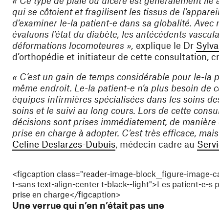
« Ce type de plaie ou ulcère est généralement lié
qui se côtoient et fragilisent les tissus de l’appare
d’examiner le-la patient-e dans sa globalité. Avec
évaluons l’état du diabète, les antécédents vasculai
déformations locomoteures »,
explique le Dr
Sylva
d’orthopédie et initiateur de cette consultation, 
« C’est un gain de temps considérable pour le-la 
même endroit. Le-la patient-e n’a plus besoin de co
équipes infirmières spécialisées dans les soins des
soins et le suivi au long cours. Lors de cette cons
décisions sont prises immédiatement, de manière co
prise en charge à adopter. C’est très efficace, mais 
(ouvre une nouvelle fenêt
Celine Deslarzes-Dubuis
, médecin cadre au
Servi
<figcaption class="reader-image-block__figure-image-ca
t-sans text-align-center t-black--light">Les patient-e-s
prise en charge</figcaption>
Une verrue qui n’en n’était pas une