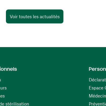
Voir toutes les actualités
ionnels
Person
s
Déclarat
(ouvre une nouvelle fenêtre)
eurs
Espace 
tes
Médecine
(ouvre une nouvelle fenêtre)
e stérilisation
Préventi