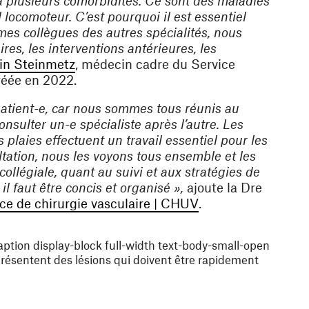
 à plusieurs comorbidités. Ce sont des maladies
il locomoteur. C’est pourquoi il est essentiel
 mes collègues des autres spécialités, nous
res, les interventions antérieures, les
(ouvre une nouvelle fenêtre)
in Steinmetz
, médecin cadre du Service
créée en 2022.
patient-e, car nous sommes tous réunis au
nsulter un-e spécialiste après l’autre. Les
 plaies effectuent un travail essentiel pour les
ultation, nous les voyons tous ensemble et les
llégiale, quant au suivi et aux stratégies de
il faut être concis et organisé »,
ajoute la Dre
re)
(ouvre une nouvell
ce de chirurgie vasculaire | CHUV
.
ption display-block full-width text-body-small-open
 présentent des lésions qui doivent être rapidement