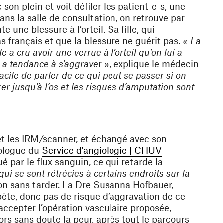
on plein et voit défiler les patient-e-s, une
Dans la salle de consultation, on retrouve par
une blessure à l’orteil. Sa fille, qui
français et que la blessure ne guérit pas.
« La
e a cru avoir une verrue à l’orteil qu’on lui a
et a tendance à s’aggrave
r », explique le médecin
acile de parler de ce qui peut se passer si on
er jusqu’à l’os et les risques d’amputation sont
 et les IRM/scanner, et échangé avec son
(ouvre une nou
iologue du
Service d'angiologie | CHUV
é par le flux sanguin, ce qui retarde la
qui se sont rétrécies à certains endroits sur la
on sans tarder. La Dre Susanna Hofbauer,
ète, donc pas de risque d’aggravation de ce
 accepter l’opération vasculaire proposée,
ors sans doute la peur, après tout le parcours