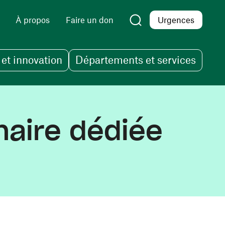
À propos
Faire un don
Urgences
et innovation
Départements et services
inaire dédiée