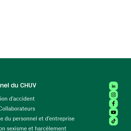
LinkedIn
nel du CHUV
Instagra
(ouvre une nouvelle fenêtre)
ion d'accident
Facebook
(ouvre une nouvelle fenêtre)
Collaborateurs
Youtube 
(ouvre une nouvelle fe
 du personnel et d’entreprise
Tiktok (
(ouvre une nouvelle fenêtr
on sexisme et harcèlement