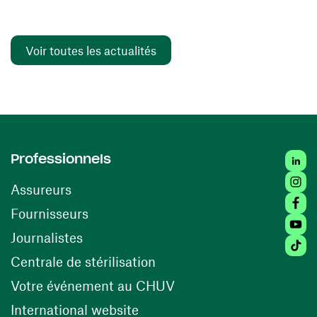
Voir toutes les actualités
Linked
Professionnels
Insta
Assureurs
Faceb
(ouvre une nouvelle fenêtre)
Fournisseurs
Youtu
Journalistes
Tiktok
(ouvre une nouvelle fenêtr
Centrale de stérilisation
(ouvre une nouvelle fen
Votre événement au CHUV
(ouvre une nouvelle fenêtre)
International website