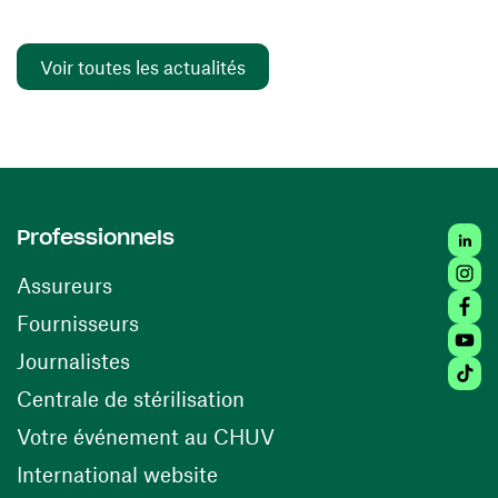
Voir toutes les actualités
Linked
Professionnels
Insta
Assureurs
Faceb
(ouvre une nouvelle fenêtre)
Fournisseurs
Youtu
Journalistes
Tiktok
(ouvre une nouvelle fenêtr
Centrale de stérilisation
(ouvre une nouvelle fen
Votre événement au CHUV
(ouvre une nouvelle fenêtre)
International website