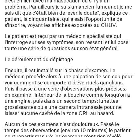
c'est en lien avec ma mastication ou s'il y a un
problème. Par ailleurs je suis un ancien fumeur et je me
suis dit que c'était bien de lever le doute"
, explique ce
patient, la cinquantaine, qui a saisi l'opportunité de
s'inscrire, voyant les affiches exposées au CHUV.
Le patient est reçu par un médecin spéclialiste qui
l'interroge sur ses symptômes, son ressenti et lui pose
toute une série de questions sur son état général.
Le déroulement du dépistage
Ensuite, il est installé sur la chaise d'examen. Le
médecin procède alors à une palpation de son cou pour
voir comment se comportent d'éventuels ganglions.
Puis il passe à une série d'observations plus précises:
on examine l'intérieur de la bouche comme lorsqu'on a
une angine, puis dans un second temps: lunettes
grossissantes puis une caméra intranasale pour ne
laisser aucune cavité de la zone ORL au hasard.
Aucun de ces examens n'est douloureux. Passé le
temps des observations (environ 10 minutes) le patient
peut repartir rassuré: les examens n'ont rien révélé