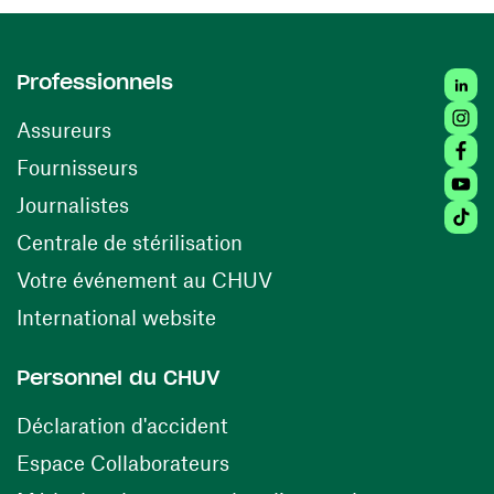
Linked
Professionnels
Insta
Assureurs
Faceb
(ouvre une nouvelle fenêtre)
Fournisseurs
Youtu
Journalistes
Tiktok
(ouvre une nouvelle fenêtr
Centrale de stérilisation
(ouvre une nouvelle fen
Votre événement au CHUV
(ouvre une nouvelle fenêtre)
International website
Personnel du CHUV
(ouvre une nouvelle fenêtre)
Déclaration d'accident
(ouvre une nouvelle fenêtre)
Espace Collaborateurs