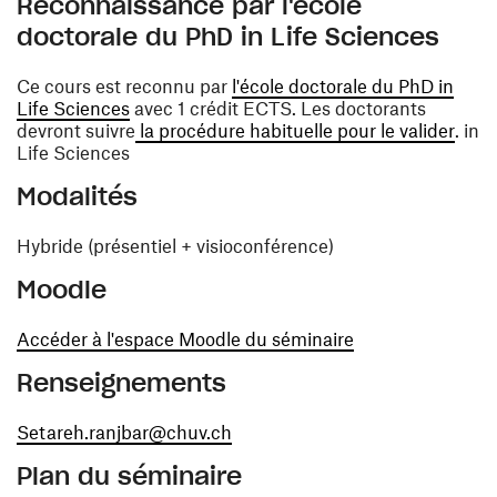
Reconnaissance par l'école
doctorale du PhD in Life Sciences
Ce cours est reconnu par
l'école doctorale du PhD in
(ouvre une nouvelle fenêtre)
Life Sciences
avec 1 crédit ECTS. Les doctorants
(ouvr
devront suivre
la procédure habituelle pour le valider
. in
Life Sciences
Modalités
Hybride (présentiel + visioconférence)
Moodle
(ouvre une nouvel
Accéder à l'espace Moodle du séminaire
Renseignements
(ouvre une nouvelle fenêtre)
Setareh.ranjbar@chuv.ch
Plan du séminaire