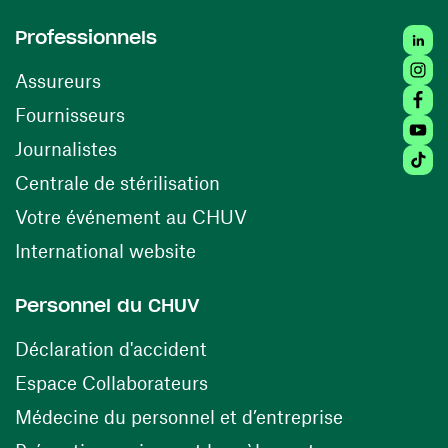
Linked
Professionnels
Insta
Assureurs
Faceb
(ouvre une nouvelle fenêtre)
Fournisseurs
Youtu
Journalistes
Tiktok
(ouvre une nouvelle fenêtr
Centrale de stérilisation
(ouvre une nouvelle fen
Votre événement au CHUV
(ouvre une nouvelle fenêtre)
International website
Personnel du CHUV
(ouvre une nouvelle fenêtre)
Déclaration d'accident
(ouvre une nouvelle fenêtre)
Espace Collaborateurs
(ouvre une n
Médecine du personnel et d’entreprise