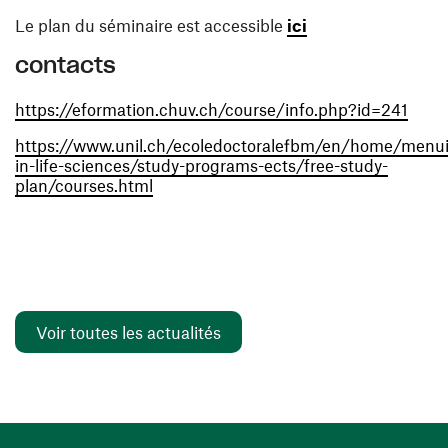
(ouvre une nouvell
Le plan du séminaire est accessible
ici
contacts
(ouvr
https://eformation.chuv.ch/course/info.php?id=241
https://www.unil.ch/ecoledoctoralefbm/en/home/menui
in-life-sciences/study-programs-ects/free-study-
(ouvre une nouvelle fenêtre)
plan/courses.html
Voir toutes les actualités