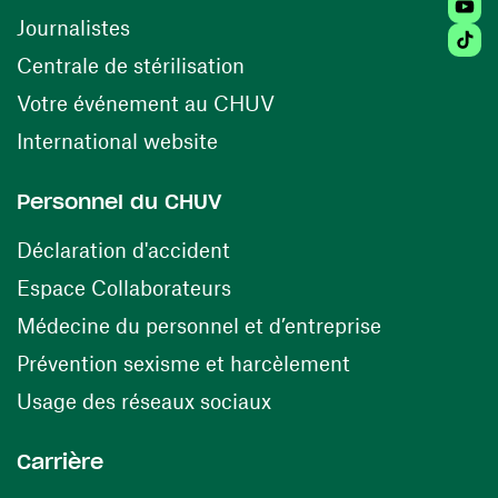
Youtu
Journalistes
Tiktok
(ouvre une nouvelle fenêtr
Centrale de stérilisation
(ouvre une nouvelle fen
Votre événement au CHUV
(ouvre une nouvelle fenêtre)
International website
Personnel du CHUV
(ouvre une nouvelle fenêtre)
Déclaration d'accident
(ouvre une nouvelle fenêtre)
Espace Collaborateurs
(ouvre une n
Médecine du personnel et d’entreprise
(ouvre une nouv
Prévention sexisme et harcèlement
(ouvre une nouvelle fenê
Usage des réseaux sociaux
Carrière