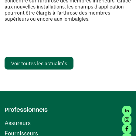
concentré sur l’arthrose des membres inférieurs. Grâce
aux nouvelles installations, les champs d’application
pourront être élargis à l’arthrose des membres
supérieurs ou encore aux lombalgies.
Voir toutes les actualités
Linked
Professionnels
Insta
Assureurs
Faceb
(ouvre une nouvelle fenêtre)
Fournisseurs