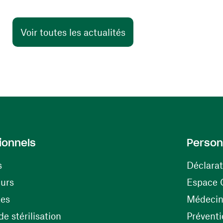
Voir toutes les actualités
ionnels
Person
s
Déclarat
(ouvre une nouvelle fenêtre)
eurs
Espace 
tes
Médecine
(ouvre une nouvelle fenêtre)
e stérilisation
Préventi