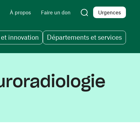
À propos
Faire un don
Urgences
et innovation
Départements et services
uroradiologie