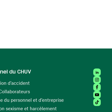
LinkedIn
nel du CHUV
Instagra
(ouvre une nouvelle fenêtre)
ion d'accident
Facebook
(ouvre une nouvelle fenêtre)
Collaborateurs
Youtube 
(ouvre une nouvelle fe
 du personnel et d’entreprise
Tiktok (
(ouvre une nouvelle fenêtr
on sexisme et harcèlement