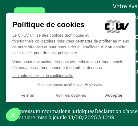
Votre év
Contact
Internati
Carrièr
Carrière
Nos poste
(ouvre une nouvelle fenêtre)
Bénévola
(ouvre une nouvelle fenêtre)
Impressum
Informations juridiques
Déclaration d’acces
Dernière mise à jour le 13/08/2025 à 10:19