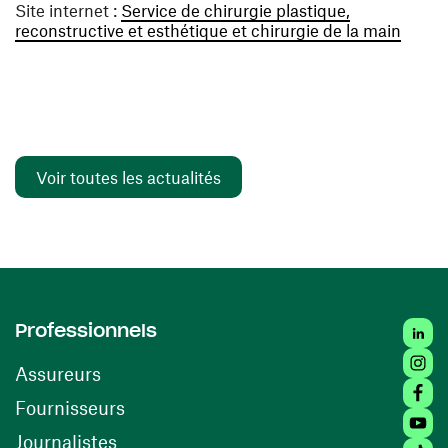
Site internet :
Service de chirurgie plastique,
(ouvre
reconstructive et esthétique et chirurgie de la main
Voir toutes les actualités
Linked
Professionnels
Insta
Assureurs
Faceb
(ouvre une nouvelle fenêtre)
Fournisseurs
Youtu
Journalistes
Tiktok