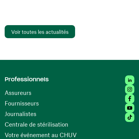
Voir toutes les actualités
Linked
Professionnels
Insta
Assureurs
Faceb
(ouvre une nouvelle fenêtre)
Fournisseurs
Youtu
Journalistes
Tiktok
(ouvre une nouvelle fenêtr
Centrale de stérilisation
(ouvre une nouvelle fen
Votre événement au CHUV