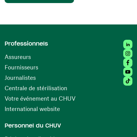
Linked
Professionnels
Insta
Assureurs
Faceb
(ouvre une nouvelle fenêtre)
Fournisseurs
Youtu
Journalistes
Tiktok
(ouvre une nouvelle fenêtr
Centrale de stérilisation
(ouvre une nouvelle fen
Votre événement au CHUV
(ouvre une nouvelle fenêtre)
International website
Personnel du CHUV