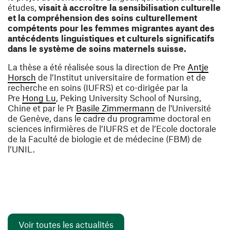
études,
visait à accroître la sensibilisation culturelle
et la compréhension des soins culturellement
compétents pour les femmes migrantes ayant des
antécédents linguistiques et culturels significatifs
dans le système de soins maternels suisse.
La thèse a été réalisée sous la direction de Pre
Antje
(ouvre une nouvelle fenêtre)
Horsch
de l’Institut universitaire de formation et de
recherche en soins (IUFRS) et co-dirigée par la
(ouvre une nouvelle fenêtre)
Pre
Hong Lu
, Peking University School of Nursing,
(ouvre une nouvelle
Chine et par le Pr
Basile Zimmermann
de l'Université
de Genève, dans le cadre du programme doctoral en
sciences infirmières de l’IUFRS et de l’Ecole doctorale
de la Faculté de biologie et de médecine (FBM) de
l’UNIL.
Voir toutes les actualités