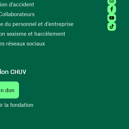
(ouvre une nouvelle fenêtre)
ion d'accident
Facebook
(ouvre une nouvelle fenêtre)
Collaborateurs
Youtube 
(ouvre une nouvelle fe
 du personnel et d’entreprise
Tiktok (
(ouvre une nouvelle fenêtr
on sexisme et harcèlement
(ouvre une nouvelle fenêtre)
s réseaux sociaux
ion CHUV
(ouvre une nouvelle fenêtre)
un don
(ouvre une nouvelle fenêtre)
r la fondation