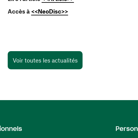
(ouvre une nouvelle fenêt
Accès à
<<NeoDisc>>
Voir toutes les actualités
ionnels
Person