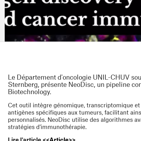
Le Département d'oncologie UNIL-CHUV sous 
Sternberg, présente NeoDisc, un pipeline co
Biotechnology.
Cet outil intègre génomique, transcriptomique e
antigènes spécifiques aux tumeurs, facilitant ai
personnalisés. NeoDisc utilise des algorithmes ava
stratégies d'immunothérapie.
(ouvre une nouvelle fen
Lire l'article
<<Article>>