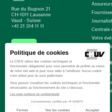
Assureur
Rue du Bugnon 21
Fourniss
CH-1011 Lausanne
Vaud - Suisse
Journalis
+41 21 314 11 11
Centrale d
Votre év
Contact
Internati
Carrièr
Carrière
Nos poste
(ouvre une nouvelle fenêtre)
Bénévola
(ouvre une nouvelle fenêtre)