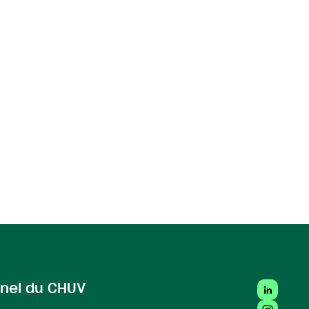
re)
LinkedIn
nel du CHUV
Instagra