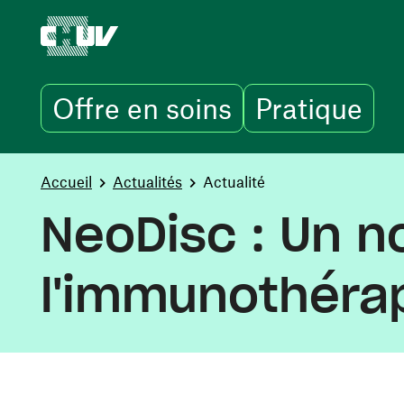
Offre en soins
Pratique
Aller au contenu principal
You are here:
Accueil
Actualités
Actualité
NeoDisc : Un no
l'immunothéra