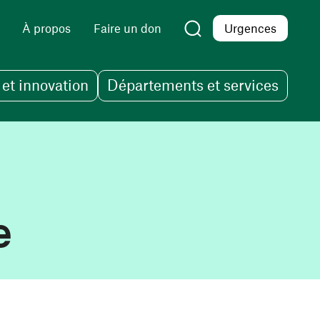
À propos
Faire un don
Urgences
et innovation
Départements et services
e