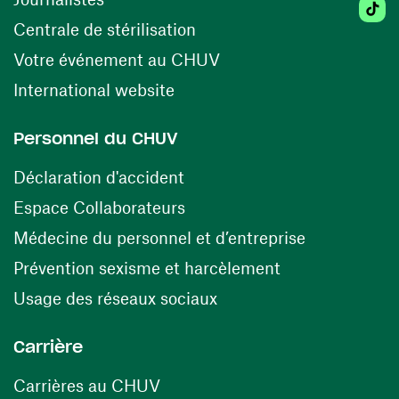
Tiktok
(ouvre une nouvelle fenêtr
Centrale de stérilisation
(ouvre une nouvelle fen
Votre événement au CHUV
(ouvre une nouvelle fenêtre)
International website
Personnel du CHUV
(ouvre une nouvelle fenêtre)
Déclaration d'accident
(ouvre une nouvelle fenêtre)
Espace Collaborateurs
(ouvre une n
Médecine du personnel et d’entreprise
(ouvre une nouv
Prévention sexisme et harcèlement
(ouvre une nouvelle fenê
Usage des réseaux sociaux
Carrière
(ouvre une nouvelle fenêtre)
Carrières au CHUV