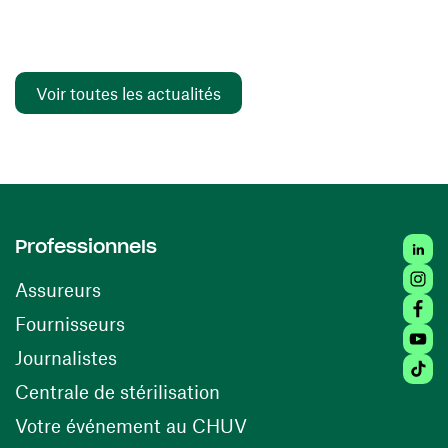
Voir toutes les actualités
Linked
Professionnels
Insta
Assureurs
Faceb
(ouvre une nouvelle fenêtre)
Fournisseurs
Youtu
Journalistes
Tiktok
(ouvre une nouvelle fenêtr
Centrale de stérilisation
(ouvre une nouvelle fen
Votre événement au CHUV