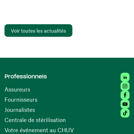
Voir toutes les actualités
Linked
Professionnels
Insta
Assureurs
Faceb
(ouvre une nouvelle fenêtre)
Fournisseurs
Youtu
Journalistes
Tiktok
(ouvre une nouvelle fenêtr
Centrale de stérilisation
(ouvre une nouvelle fen
Votre événement au CHUV