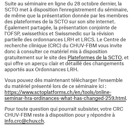
Suite au séminaire en ligne du 28 octobre dernier, la
SCTO met à disposition l’enregistrement du séminaire,
de même que la présentation donnée par les membres
des plateformes de la SCTO sur son site internet.
Également partagée, la présentation conjointe de
l’OFSP, swissethics et Swissmedic sur la révision
partielle des ordonnances LRH et LRCS. Le Centre de
recherche clinique (CRC) du CHUV-FBM vous invite
donc à consulter ce matériel mis à disposition
(ouvr
gratuitement sur le site des
Plateformes de la SCTO
, et
qui offre un aperçu clair et détaillé des changements
apportés aux Ordonnances LRH.
Vous pouvez dès maintenant télécharger l'ensemble
du matériel présenté lors de ce séminaire ici :
https://www.sctoplatforms.ch/en/tools/online-
(ou
seminar-hra-ordinances-what-has-changed-259.html
.
Pour toute question qui pourrait subsister, votre CRC
CHUV-FBM reste à disposition pour y répondre à
(ouvre une nouvelle fenêtre)
info.crc@chuv.ch
.