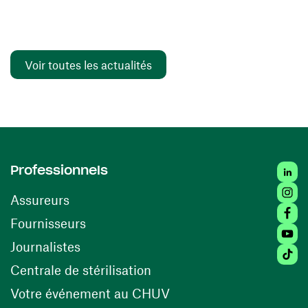
Voir toutes les actualités
Linked
Professionnels
Insta
Assureurs
Faceb
(ouvre une nouvelle fenêtre)
Fournisseurs
Youtu
Journalistes
Tiktok
(ouvre une nouvelle fenêtr
Centrale de stérilisation
(ouvre une nouvelle fen
Votre événement au CHUV