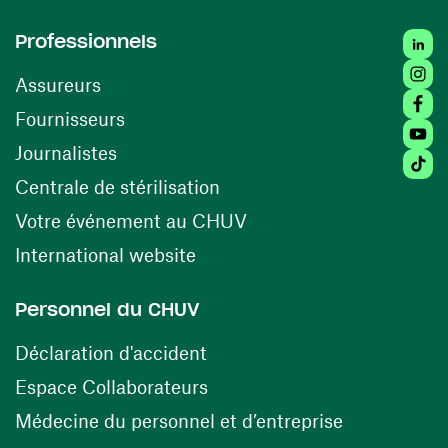
Linked
Professionnels
Insta
Assureurs
Faceb
(ouvre une nouvelle fenêtre)
Fournisseurs
Youtu
Journalistes
Tiktok
(ouvre une nouvelle fenêtr
Centrale de stérilisation
(ouvre une nouvelle fen
Votre événement au CHUV
(ouvre une nouvelle fenêtre)
International website
Personnel du CHUV
(ouvre une nouvelle fenêtre)
Déclaration d'accident
(ouvre une nouvelle fenêtre)
Espace Collaborateurs
(ouvre une n
Médecine du personnel et d’entreprise