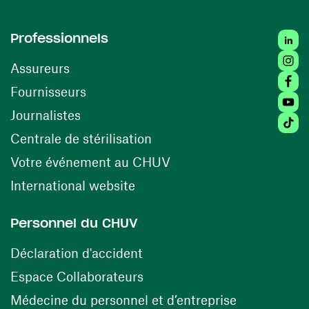
Linked
Professionnels
Insta
Assureurs
Faceb
(ouvre une nouvelle fenêtre)
Fournisseurs
Youtu
Journalistes
Tiktok
(ouvre une nouvelle fenêtr
Centrale de stérilisation
(ouvre une nouvelle fen
Votre événement au CHUV
(ouvre une nouvelle fenêtre)
International website
Personnel du CHUV
(ouvre une nouvelle fenêtre)
Déclaration d'accident
(ouvre une nouvelle fenêtre)
Espace Collaborateurs
(ouvre une n
Médecine du personnel et d’entreprise