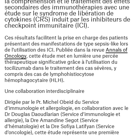
la compréhension et le traitement des effets
secondaires des immunothérapies avec une
étude sur le syndrome de libération de
cytokines (CRS) induit par les inhibiteurs de
checkpoint immunitaire (ICI).
Ces résultats facilitent la prise en charge des patients
présentant des manifestations de type sepsis-like lors
de l’utilisation des ICI. Publiée dans la revue
Annals of
(ouvre une nouvelle fenêtre)
Oncology
, cette étude met en lumière une percée
thérapeutique significative grâce à l’utilisation du
tocilizumab dans le traitement des cas sévères, y
compris des cas de lymphohistiocytose
hémophagocytaire (HLH).
Une collaboration interdisciplinaire
Dirigée par le Pr. Michel Obeid du Service
d’immunologie et allergologie, en collaboration avec le
Dr Douglas Daoudlarian (Service d’immunologie et
allergie), la Dre Amandine Segot (Service
d’hématologie) et la Dre Sofiya Latifyan (Service
d’oncologie), cette étude représente une première