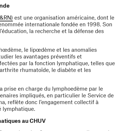
onde
(ouvre une nouvelle fenêtre)
E&RN)
est une organisation américaine, dont le
 renommée internationale fondée en 1998. Son
l'éducation, la recherche et la défense des
hœdème, le lipœdème et les anomalies
dier les avantages préventifs et
fectées par la fonction lymphatique, telles que
yarthrite rhumatoïde, le diabète et les
 la prise en charge du lymphoedème par le
naires impliqués, en particulier le Service de
a, reflète donc l’engagement collectif à
é lymphatique.
hatiques au CHUV