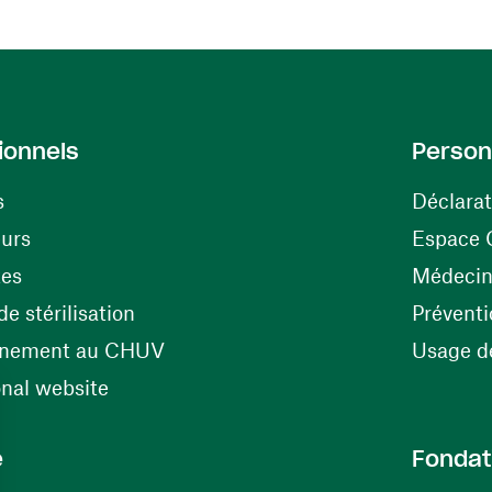
ionnels
Person
s
Déclarat
(ouvre une nouvelle fenêtre)
eurs
Espace 
tes
Médecine
(ouvre une nouvelle fenêtre)
e stérilisation
Préventi
(ouvre une nouvelle fenêtre)
énement au CHUV
Usage de
(ouvre une nouvelle fenêtre)
onal website
e
Fondat