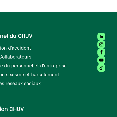
LinkedIn
nel du CHUV
Instagra
(ouvre une nouvelle fenêtre)
ion d'accident
Facebook
(ouvre une nouvelle fenêtre)
Collaborateurs
Youtube 
(ouvre une nouvelle fe
 du personnel et d’entreprise
Tiktok (
(ouvre une nouvelle fenêtr
on sexisme et harcèlement
(ouvre une nouvelle fenêtre)
s réseaux sociaux
ion CHUV