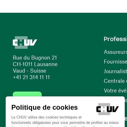
Profess
Assureur
Rue du Bugnon 21
Fourniss
CH-1011 Lausanne
Vaud - Suisse
Journalis
+41 21 314 11 11
Centrale d
Votre év
Contact
Internati
Carrièr