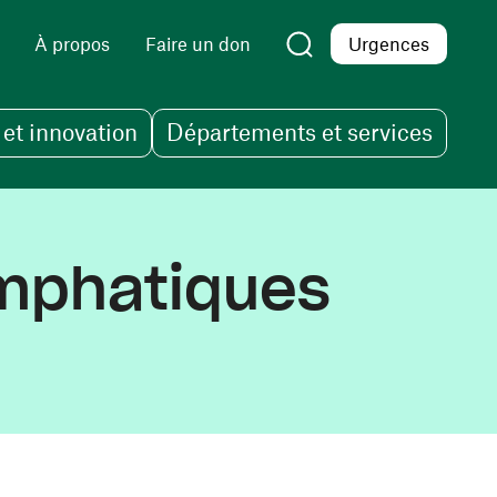
À propos
Faire un don
Urgences
et innovation
Départements et services
ymphatiques