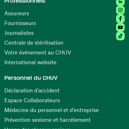
Professionnels
Insta
Assureurs
Faceb
(ouvre une nouvelle fenêtre)
Fournisseurs
Youtu
Journalistes
Tiktok
(ouvre une nouvelle fenêtr
Centrale de stérilisation
(ouvre une nouvelle fen
Votre événement au CHUV
(ouvre une nouvelle fenêtre)
International website
Personnel du CHUV
(ouvre une nouvelle fenêtre)
Déclaration d'accident
(ouvre une nouvelle fenêtre)
Espace Collaborateurs
(ouvre une n
Médecine du personnel et d’entreprise
(ouvre une nouv
Prévention sexisme et harcèlement