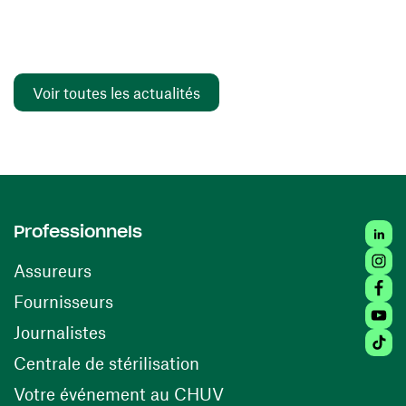
Voir toutes les actualités
Linked
Professionnels
Insta
Assureurs
Faceb
(ouvre une nouvelle fenêtre)
Fournisseurs
Youtu
Journalistes
Tiktok
(ouvre une nouvelle fenêtr
Centrale de stérilisation
(ouvre une nouvelle fen
Votre événement au CHUV