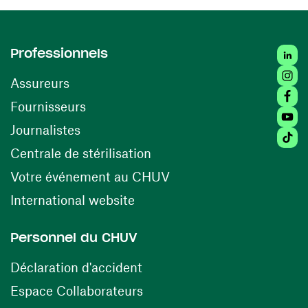
Linked
Professionnels
Insta
Assureurs
Faceb
(ouvre une nouvelle fenêtre)
Fournisseurs
Youtu
Journalistes
Tiktok
(ouvre une nouvelle fenêtr
Centrale de stérilisation
(ouvre une nouvelle fen
Votre événement au CHUV
(ouvre une nouvelle fenêtre)
International website
Personnel du CHUV
(ouvre une nouvelle fenêtre)
Déclaration d'accident
(ouvre une nouvelle fenêtre)
Espace Collaborateurs