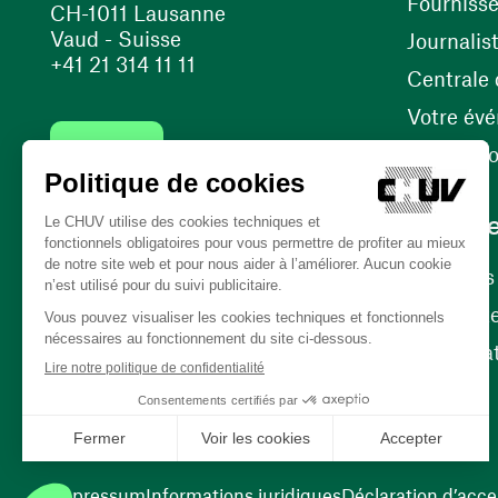
Fourniss
CH-1011 Lausanne
Vaud - Suisse
Journalis
+41 21 314 11 11
Centrale d
Votre év
Contact
Internati
Carrièr
Carrière
Nos poste
(ouvre une nouvelle fenêtre)
Bénévola
(ouvre une nouvelle fenêtre)
Impressum
Informations juridiques
Déclaration d’acces