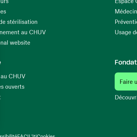
(ouvre une nouvelle fenêtre)
eurs
Espace 
tes
Médecine
(ouvre une nouvelle fenêtre)
e stérilisation
Préventi
(ouvre une nouvelle fenêtre)
énement au CHUV
Usage de
(ouvre une nouvelle fenêtre)
onal website
e
Fondat
(ouvre une nouvelle fenêtre)
s au CHUV
Faire 
(ouvre une nouvelle fenêtre)
s ouverts
(ouvre une nouvelle fenêtre)
t
Découvri
sibilité
FACIL'iti
Cookies