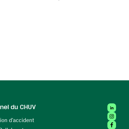
LinkedIn
nel du CHUV
Instagra
(ouvre une nouvelle fenêtre)
ion d'accident
Facebook