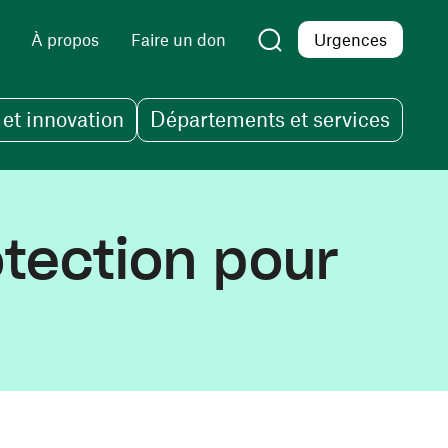
À propos
Faire un don
Urgences
et innovation
Départements et services
tection pour