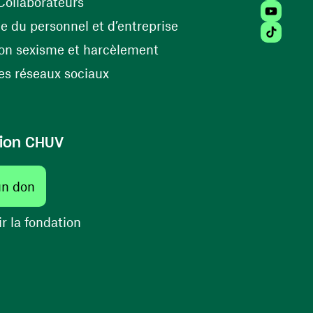
(ouvre une nouvelle fenêtre)
Collaborateurs
Youtube 
(ouvre une nouvelle fe
 du personnel et d’entreprise
Tiktok (
(ouvre une nouvelle fenêtr
on sexisme et harcèlement
(ouvre une nouvelle fenêtre)
s réseaux sociaux
ion CHUV
(ouvre une nouvelle fenêtre)
un don
(ouvre une nouvelle fenêtre)
r la fondation