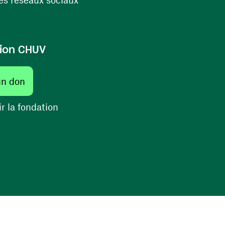
ion CHUV
(ouvre une nouvelle fenêtre)
un don
(ouvre une nouvelle fenêtre)
r la fondation