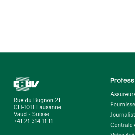
Profess
Assureur
Rue du Bugnon 21
Fourniss
CH-1011 Lausanne
Vaud - Suisse
Journalis
+41 21 314 11 11
Centrale d
Votre év