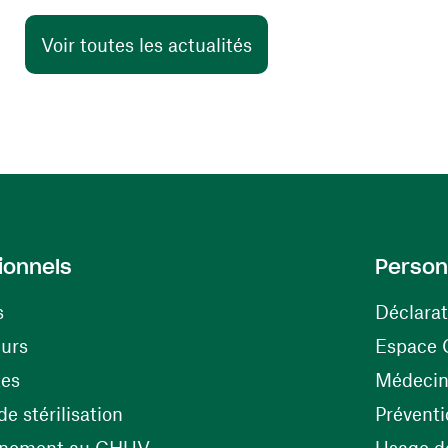
Voir toutes les actualités
ionnels
Person
s
Déclarat
(ouvre une nouvelle fenêtre)
eurs
Espace 
tes
Médecine
(ouvre une nouvelle fenêtre)
e stérilisation
Préventi
(ouvre une nouvelle fenêtre)
énement au CHUV
Usage de