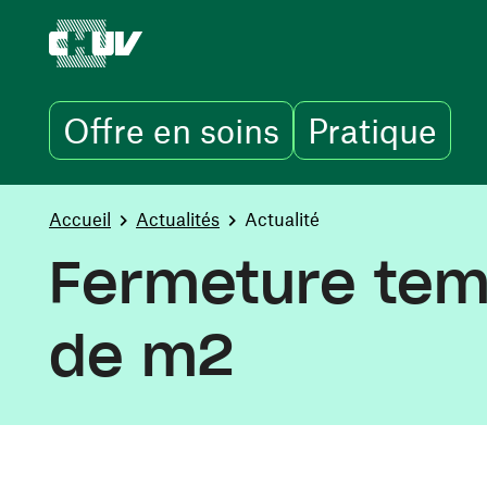
Offre en soins
Pratique
Aller au contenu principal
You are here:
Accueil
Actualités
Actualité
Fermeture temp
de m2