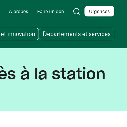
À propos
Faire un don
Urgences
et innovation
Départements et services
s à la station