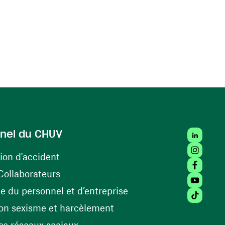
LinkedIn
nel du CHUV
Instagra
(ouvre une nouvelle fenêtre)
ion d'accident
Facebook
(ouvre une nouvelle fenêtre)
Collaborateurs
Youtube 
(ouvre une nouvelle fe
 du personnel et d’entreprise
Tiktok (
(ouvre une nouvelle fenêtr
on sexisme et harcèlement
(ouvre une nouvelle fenêtre)
s réseaux sociaux