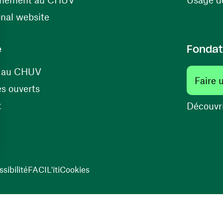
(ouvre une nouvelle fenêtre)
onal website
e
Fondat
(ouvre une nouvelle fenêtre)
s au CHUV
Faire 
(ouvre une nouvelle fenêtre)
s ouverts
(ouvre une nouvelle fenêtre)
t
Découvri
sibilité
FACIL'iti
Cookies