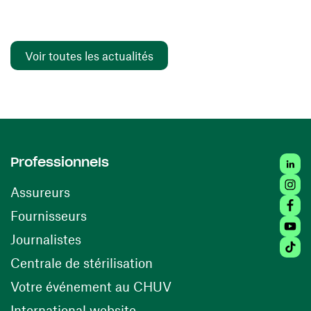
Voir toutes les actualités
Linked
Professionnels
Insta
Assureurs
Faceb
(ouvre une nouvelle fenêtre)
Fournisseurs
Youtu
Journalistes
Tiktok
(ouvre une nouvelle fenêtr
Centrale de stérilisation
(ouvre une nouvelle fen
Votre événement au CHUV
(ouvre une nouvelle fenêtre)
International website