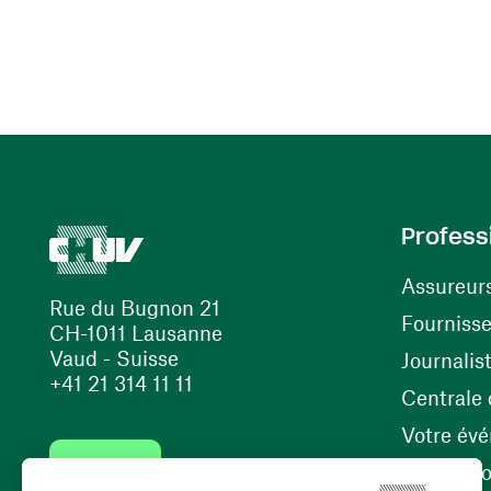
Profess
Assureur
Rue du Bugnon 21
Fourniss
CH-1011 Lausanne
Vaud - Suisse
Journalis
+41 21 314 11 11
Centrale d
Votre év
Contact
Internati