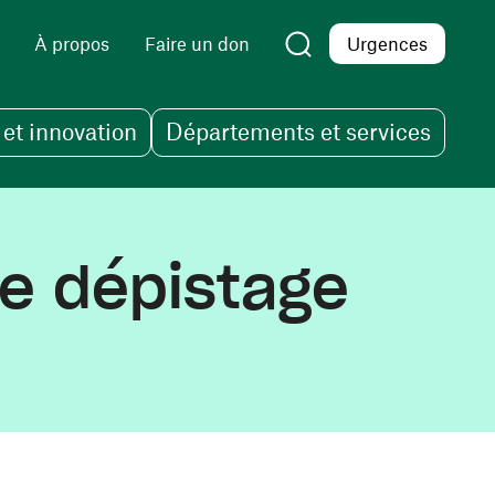
À propos
Faire un don
Urgences
et innovation
Départements et services
e dépistage