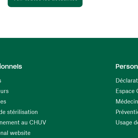
ionnels
Person
s
Déclarat
(ouvre une nouvelle fenêtre)
eurs
Espace 
tes
Médecine
(ouvre une nouvelle fenêtre)
e stérilisation
Préventi
(ouvre une nouvelle fenêtre)
énement au CHUV
Usage de
(ouvre une nouvelle fenêtre)
onal website