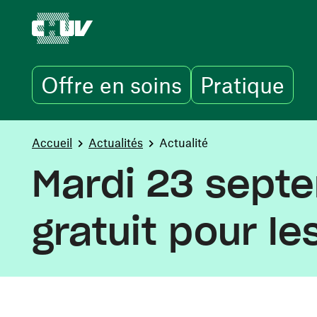
Offre en soins
Pratique
Aller au contenu principal
You are here:
Accueil
Actualités
Actualité
Mardi 23 sept
gratuit pour l