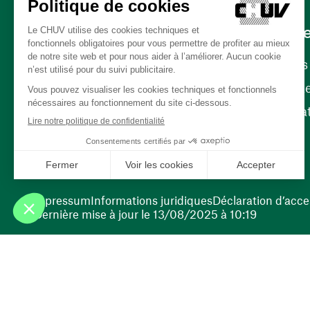
Carrièr
Carrière
Nos poste
(ouvre une nouvelle fenêtre)
Bénévola
(ouvre une nouvelle fenêtre)
Impressum
Informations juridiques
Déclaration d’acces
Dernière mise à jour le 13/08/2025 à 10:19