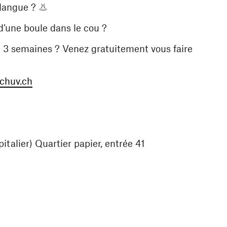
 langue ? 👃
 d’une boule dans le cou ?
e 3 semaines ? Venez gratuitement vous faire
(ouvre une nouvelle fenêtre)
chuv.ch
talier) Quartier papier, entrée 41