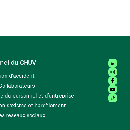
LinkedIn
nel du CHUV
Instagra
(ouvre une nouvelle fenêtre)
ion d'accident
Facebook
(ouvre une nouvelle fenêtre)
Collaborateurs
Youtube 
(ouvre une nouvelle fe
 du personnel et d’entreprise
Tiktok (
(ouvre une nouvelle fenêtr
on sexisme et harcèlement
(ouvre une nouvelle fenêtre)
s réseaux sociaux