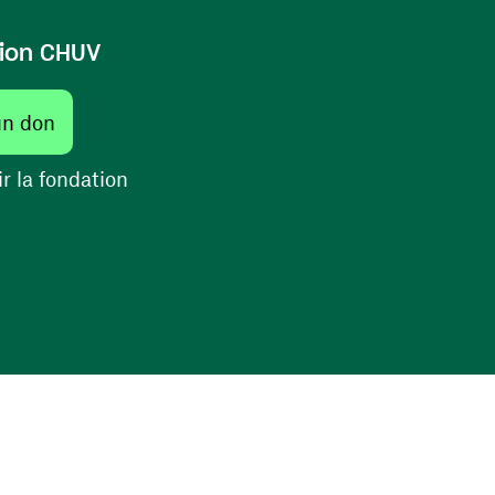
ion CHUV
(ouvre une nouvelle fenêtre)
un don
(ouvre une nouvelle fenêtre)
r la fondation