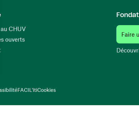
e
Fondat
(ouvre une nouvelle fenêtre)
s au CHUV
Faire 
(ouvre une nouvelle fenêtre)
s ouverts
(ouvre une nouvelle fenêtre)
t
Découvri
sibilité
FACIL'iti
Cookies