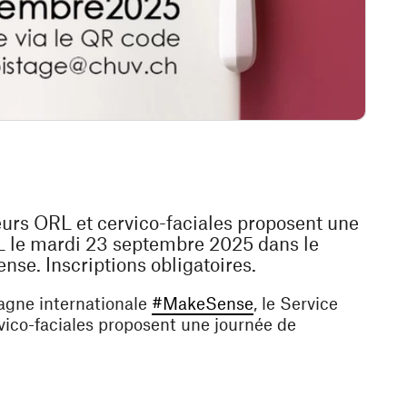
rs ORL et cervico-faciales proposent une
L le mardi 23 septembre 2025 dans le
se. Inscriptions obligatoires.
(ouvre une nouvelle 
agne internationale
#MakeSense
, le Service
co-faciales proposent une journée de