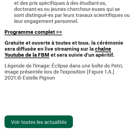
et des prix spécifiques à des étudiant·es,
doctorant·es ou jeunes chercheur·euses qui se
sont distingué·es par leurs travaux scientifiques ou
leur engagement personnel.
(ouvre une nouvelle fenêtre)
Programme complet >>
Gratuite et ouverte à toutes et tous, la cérémonie
sera diffusée en live streaming sur la
chaîne
(ouvre une nouvelle fenêtre)
Youtube de la FBM
et sera suivie d’un apéritif.
Légende de l'image
:
Éclipse dans une boîte de Petri,
image présentée lors de l’exposition [Figure 1.A.]
2021.
© Estelle Pignon
Voir toutes les actualités