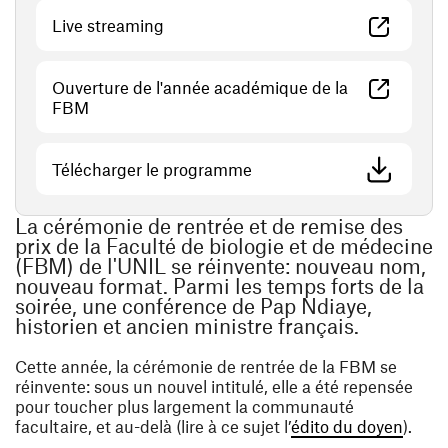
(ouvre une nouvelle fenêtre)
Live streaming
Ouverture de l'année académique de la
(ouvre une nouvelle fenêtre)
FBM
(ouvre une nouvelle fenêtr
Télécharger le programme
La cérémonie de rentrée et de remise des
prix de la Faculté de biologie et de médecine
(FBM) de l'UNIL se réinvente: nouveau nom,
nouveau format. Parmi les temps forts de la
soirée, une conférence de Pap Ndiaye,
historien et ancien ministre français.
Cette année, la cérémonie de rentrée de la FBM se
réinvente: sous un nouvel intitulé, elle a été repensée
pour toucher plus largement la communauté
(ouvre
facultaire, et au-delà (lire à ce sujet l’
édito du doyen
).