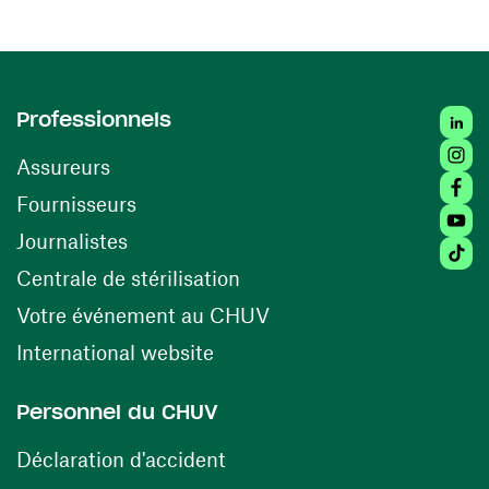
Linked
Professionnels
Insta
Assureurs
Faceb
(ouvre une nouvelle fenêtre)
Fournisseurs
Youtu
Journalistes
Tiktok
(ouvre une nouvelle fenêtr
Centrale de stérilisation
(ouvre une nouvelle fen
Votre événement au CHUV
(ouvre une nouvelle fenêtre)
International website
Personnel du CHUV
(ouvre une nouvelle fenêtre)
Déclaration d'accident