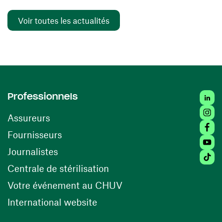
Voir toutes les actualités
Linked
Professionnels
Insta
Assureurs
Faceb
(ouvre une nouvelle fenêtre)
Fournisseurs
Youtu
Journalistes
Tiktok
(ouvre une nouvelle fenêtr
Centrale de stérilisation
(ouvre une nouvelle fen
Votre événement au CHUV
(ouvre une nouvelle fenêtre)
International website