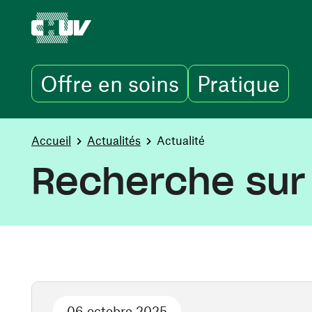
Offre en soins
Pratique
Aller au contenu principal
You are here:
Accueil
Actualités
Actualité
Recherche sur 
06 octobre 2025