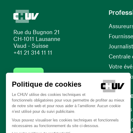
Profess
Assureur
Rue du Bugnon 21
Fourniss
CH-1011 Lausanne
Vaud - Suisse
Journalis
+41 21 314 11 11
Centrale d
Votre év
Contact
Internati
Carrièr
Carrière
Nos poste
(ouvre une nouvelle fenêtre)
Bénévola