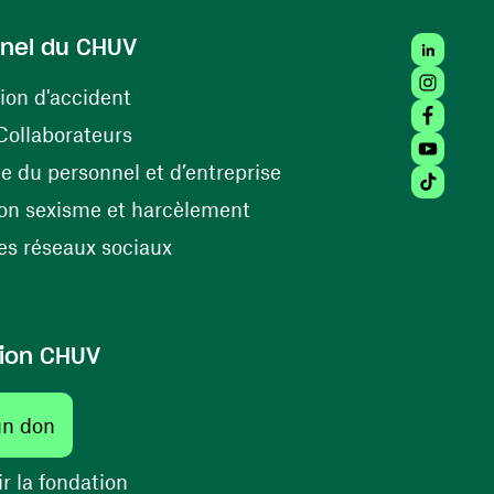
LinkedIn
nel du CHUV
Instagra
(ouvre une nouvelle fenêtre)
ion d'accident
Facebook
(ouvre une nouvelle fenêtre)
Collaborateurs
Youtube 
(ouvre une nouvelle fe
 du personnel et d’entreprise
Tiktok (
(ouvre une nouvelle fenêtr
on sexisme et harcèlement
(ouvre une nouvelle fenêtre)
s réseaux sociaux
ion CHUV
(ouvre une nouvelle fenêtre)
un don
(ouvre une nouvelle fenêtre)
r la fondation