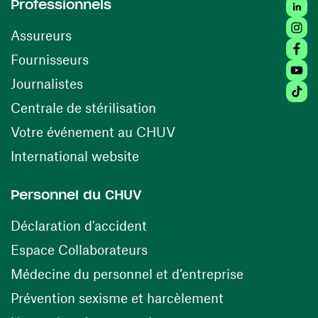
Linked
Professionnels
Insta
Assureurs
Faceb
(ouvre une nouvelle fenêtre)
Fournisseurs
Youtu
Journalistes
Tiktok
(ouvre une nouvelle fenêtr
Centrale de stérilisation
(ouvre une nouvelle fen
Votre événement au CHUV
(ouvre une nouvelle fenêtre)
International website
Personnel du CHUV
(ouvre une nouvelle fenêtre)
Déclaration d'accident
(ouvre une nouvelle fenêtre)
Espace Collaborateurs
(ouvre une n
Médecine du personnel et d’entreprise
(ouvre une nouv
Prévention sexisme et harcèlement