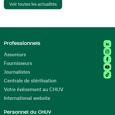
Voir toutes les actualités
Linked
Professionnels
Insta
Assureurs
Faceb
(ouvre une nouvelle fenêtre)
Fournisseurs
Youtu
Journalistes
Tiktok
(ouvre une nouvelle fenêtr
Centrale de stérilisation
(ouvre une nouvelle fen
Votre événement au CHUV
(ouvre une nouvelle fenêtre)
International website
Personnel du CHUV