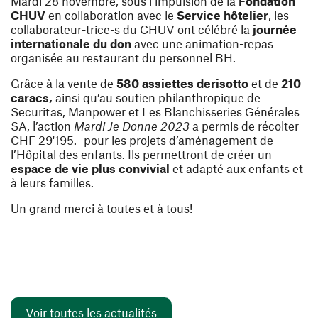
Mardi 28 novembre, sous l’impulsion de la
Fondation
CHUV
en collaboration avec le
Service hôtelier
, les
collaborateur-trice-s du CHUV ont célébré la
journée
internationale du don
avec une animation-repas
organisée au restaurant du personnel BH.
Grâce à la vente de
580 assiettes de
risotto
et de
210
caracs,
ainsi qu’au soutien philanthropique de
Securitas, Manpower et Les Blanchisseries Générales
SA, l’action
Mardi Je Donne 2023
a permis de récolter
CHF 29'195.- pour les projets d’aménagement de
l’Hôpital des enfants. Ils permettront de créer un
espace de vie plus convivial
et adapté aux enfants et
à leurs familles.
Un grand merci à toutes et à tous!
Voir toutes les actualités