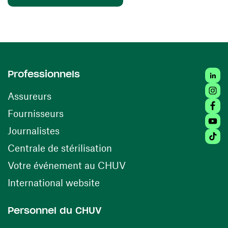
Linked
Professionnels
Insta
Assureurs
Faceb
(ouvre une nouvelle fenêtre)
Fournisseurs
Youtu
Journalistes
Tiktok
(ouvre une nouvelle fenêtr
Centrale de stérilisation
(ouvre une nouvelle fen
Votre événement au CHUV
(ouvre une nouvelle fenêtre)
International website
Personnel du CHUV