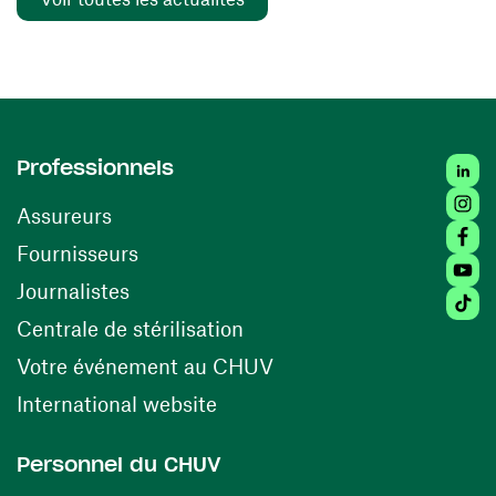
Linked
Professionnels
Insta
Assureurs
Faceb
(ouvre une nouvelle fenêtre)
Fournisseurs
Youtu
Journalistes
Tiktok
(ouvre une nouvelle fenêtr
Centrale de stérilisation
(ouvre une nouvelle fen
Votre événement au CHUV
(ouvre une nouvelle fenêtre)
International website
Personnel du CHUV