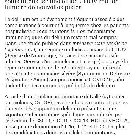
soins intensifs : une étude CHUV met en
lumière de nouvelles pistes.
Le delirium est un évènement fréquent associé à des
complications à court et à long terme chez les patients
hospitalisés aux soins intensifs. Les mécanismes
immunologiques du delirium restent mal compris.
Dans une étude publiée dans
Intensive Care Medicine
Experimental
, une équipe multidisciplinaire du CHUV
(Service de Neurologie, Service des soins intensifs
adultes, Service d'immunologie et allergie) a analysé la
réponse immunitaire de 62 patients ayant présenté
une atteinte pulmonaire sévère (Syndrome de Détresse
Respiratoire Aigüe) sur pneumonie à COVID-19 , afin
d’
identifier des marqueurs prédictifs du delirium
.
À l’aide d’un profilage immunitaire détaillé (cytokines,
chimiokines, CyTOF),
les chercheurs montrent que les
patients développant un delirium présentent une
signature inflammatoire spécifique
caractérisée par
l’élévation de CXCL1, CCL11, CXCL13, HGF et VEGF-A,
ainsi qu’une diminution d’IL-1α, IL-21 et IL-22. De plus,
des modifications dans les cellules immunitaires,