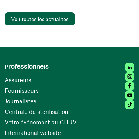
Voir toutes les actualités
Linked
Professionnels
Insta
Assureurs
Faceb
(ouvre une nouvelle fenêtre)
Fournisseurs
Youtu
Journalistes
Tiktok
(ouvre une nouvelle fenêtr
Centrale de stérilisation
(ouvre une nouvelle fen
Votre événement au CHUV
(ouvre une nouvelle fenêtre)
International website