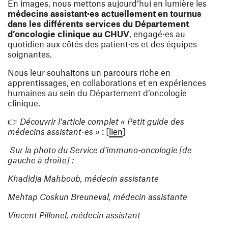
En images, nous mettons aujourd’hui en lumière les
médecins assistant·es actuellement en tournus
dans les différents services du Département
d’oncologie clinique au CHUV
, engagé·es au
quotidien aux côtés des patient·es et des équipes
soignantes.
Nous leur souhaitons un parcours riche en
apprentissages, en collaborations et en expériences
humaines au sein du Département d’oncologie
clinique.
👉
Découvrir l’article complet « Petit guide des
(ouvre une nouvelle fenêtre
médecins assistant·es »
: [
lien
]
Sur la photo du Service d'immuno-oncologie [de
gauche à droite] :
Khadidja Mahboub, médecin assistante
Mehtap Coskun Breuneval, médecin assistante
Vincent Pillonel, médecin assistant