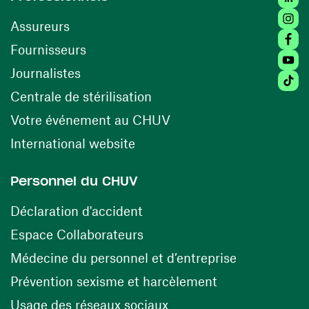
Insta
Assureurs
Faceb
(ouvre une nouvelle fenêtre)
Fournisseurs
Youtu
Journalistes
Tiktok
(ouvre une nouvelle fenêtr
Centrale de stérilisation
(ouvre une nouvelle fen
Votre événement au CHUV
(ouvre une nouvelle fenêtre)
International website
Personnel du CHUV
(ouvre une nouvelle fenêtre)
Déclaration d'accident
(ouvre une nouvelle fenêtre)
Espace Collaborateurs
(ouvre une n
Médecine du personnel et d’entreprise
(ouvre une nouv
Prévention sexisme et harcèlement
(ouvre une nouvelle fenê
Usage des réseaux sociaux