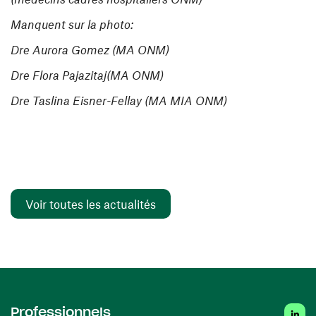
Manquent sur la photo:
Dre Aurora Gomez (MA ONM)
Dre Flora Pajazitaj(MA ONM)
Dre Taslina Eisner-Fellay (MA MIA ONM)
Voir toutes les actualités
Linked
Professionnels