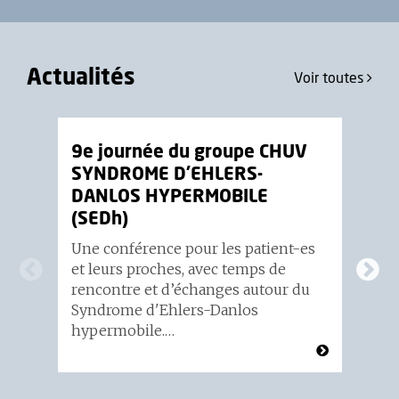
Actualités
Voir toutes
9e journée du groupe CHUV
Co
SYNDROME D’EHLERS-
SI
DANLOS HYPERMOBILE
S
(SEDh)
De
le
Une conférence pour les patient-es
in
et leurs proches, avec temps de
et
rencontre et d’échanges autour du
SI
Syndrome d'Ehlers-Danlos
hypermobile.…