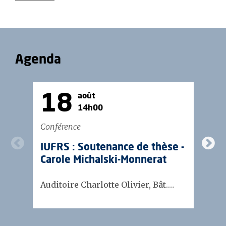
Agenda
18
août
14h00
Conférence
Jo
IUFRS : Soutenance de thèse -
S
Carole Michalski-Monnerat
N
N
Auditoire Charlotte Olivier, Bât.…
Si