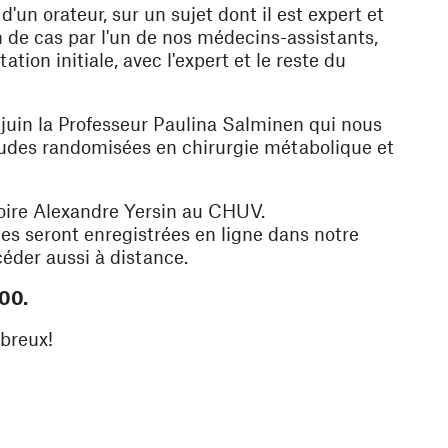
'un orateur, sur un sujet dont il est expert et
on de cas par l'un de nos médecins-assistants,
tion initiale, avec l'expert et le reste du
 juin la Professeur Paulina Salminen qui nous
tudes randomisées en chirurgie métabolique et
oire Alexandre Yersin
au CHUV.
es seront enregistrées en ligne dans notre
 nouvelle fenêtre)
éder aussi à distance.
h00.
ombreux!