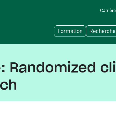
Carrière
Formation
Recherche 
 Randomized clini
rch