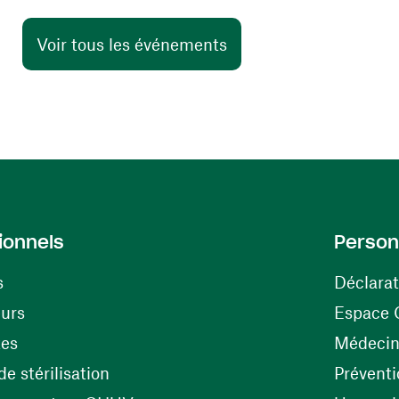
Voir tous les événements
ionnels
Person
s
Déclarat
(ouvre une nouvelle fenêtre)
eurs
Espace 
tes
Médecine
(ouvre une nouvelle fenêtre)
e stérilisation
Préventi