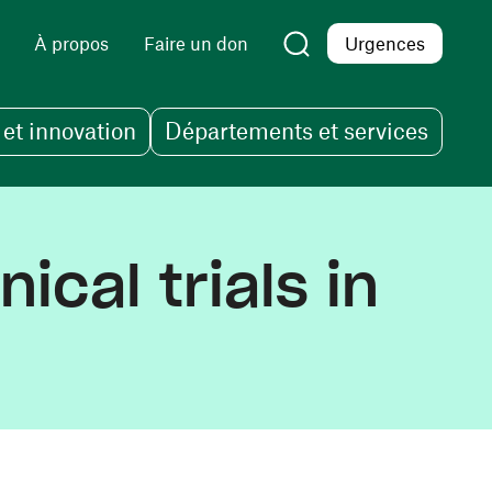
À propos
Faire un don
Urgences
et innovation
Départements et services
cal trials in