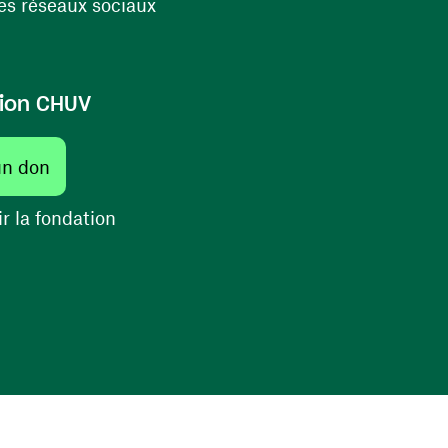
(ouvre une nouvelle fenêtre)
s réseaux sociaux
ion CHUV
(ouvre une nouvelle fenêtre)
un don
(ouvre une nouvelle fenêtre)
r la fondation