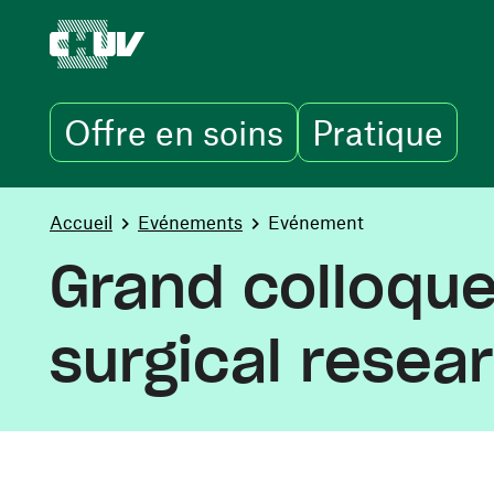
Offre en soins
Pratique
Aller au contenu principal
You are here:
Accueil
Evénements
Evénement
Grand colloque:
surgical resea