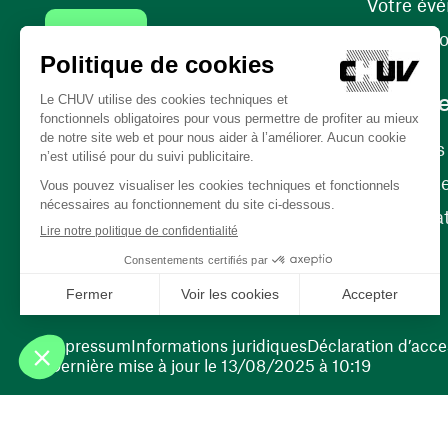
Votre év
Contact
Internati
Carrièr
Carrière
Nos poste
(ouvre une nouvelle fenêtre)
Bénévola
(ouvre une nouvelle fenêtre)
Impressum
Informations juridiques
Déclaration d’acces
Dernière mise à jour le 13/08/2025 à 10:19