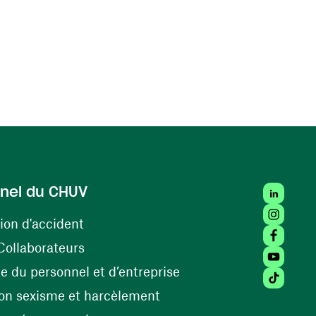
LinkedIn
nel du CHUV
Instagra
(ouvre une nouvelle fenêtre)
ion d'accident
Facebook
(ouvre une nouvelle fenêtre)
Collaborateurs
Youtube 
(ouvre une nouvelle fe
 du personnel et d’entreprise
Tiktok (
(ouvre une nouvelle fenêtr
on sexisme et harcèlement